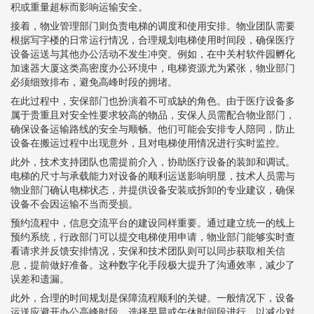
积或重量超标而影响运输安全。
接着，物业管理部门则负责电梯的调度和使用安排。物业团队需要
根据写字楼的日常运行情况，合理规划电梯使用时间段，确保医疗
设备运送与其他办公活动不发生冲突。例如，在中关村软件园孵化
加速器大厦这类高密度办公环境中，电梯资源尤为紧张，物业部门
必须细致排布，避免高峰时段的拥堵。
在此过程中，安保部门也扮演着不可或缺的角色。由于医疗设备多
属于贵重且对安全性要求较高的物品，安保人员需配合物业部门，
确保设备运输路线的安全与顺畅。他们可能会安排专人陪同，防止
设备在搬运过程中出现意外，且对电梯使用情况进行实时监控。
此外，技术支持团队也需提前介入，协助医疗设备的装卸和调试。
电梯的尺寸与承载能力对设备的顺利运送影响明显，技术人员需与
物业部门确认电梯状态，并提供设备安装或拆卸的专业建议，确保
设备不会因运输不当而受损。
预约流程中，信息交流平台的建设同样重要。通过建立统一的线上
预约系统，行政部门可以提交电梯使用申请，物业部门能够实时查
看请求并反馈安排情况，安保和技术团队则可以同步获取相关信
息，提前做好准备。这种数字化手段极大提升了沟通效率，减少了
误差和遗漏。
此外，合理的时间规划是保障流程顺利的关键。一般情况下，设备
运送应避开办公高峰时段，选择早晨或午休时间段进行，以减少对