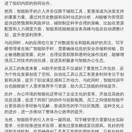
进了组织内部的协同合作。
然而，智能助手的介入并非仅限于辅助工具，更逐渐成为决策支持
的重要力量。通过对历史数据和实时动态的分析，AI能够为管理层
提供趋势预测和风险评估，辅助制定科学合理的策略。比如在资源
配置和人力调度方面，智能系统能根据业务高峰与低谷自动调整计
划，提升资源利用率。
与此同时，AI的应用也引发了对数据安全和隐私保护的关注。写字
楼管理者在推广智能助手时，需要确保信息的安全存储和传输，防
止敏感数据泄露。此外，合理设置权限和透明化操作流程，能够增
强员工对技术的信任感，促进其积极参与智能办公生态。
从员工的角度来看，AI助手的普及不仅减轻了重复性工作负担，还
为个性化发展创造了空间。自动化工具让员工有更多时间专注于创
新和决策，提升了职业满足感和工作动力。与此同时，智能培训平
台也能根据个人需求推荐学习资源，助力员工技能的持续提升。
此外，办公环境的智能化还带动了企业文化的变革。开放且高效的
信息流通，促进了跨部门的协作与创新氛围。员工之间借助智能平
台更容易分享经验与见解，形成良性的学习社区氛围。这种文化上
的进步，进一步推动了整体办公效率的提升。
当然，智能助手的引入并非一蹴而就。写字楼管理方需要结合实际
需求，分阶段推进技术应用，避免过度依赖或盲目跟风。良好的培
训和支持机制，也是确保AI工具真正发挥作用的关键。只有在科技