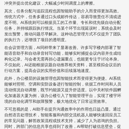
冲突并提出优化建议，大幅减少时间调度上的摩擦。
其次，任务分配与追踪流程也因智能助手的介入而变得更加高效。
传统方式中，任务多通过口头或邮件传达，容易导致责任不清或进
度不明。AI系统则可以根据员工的工作量、专长和优先级自动分配
任务，并持续跟踪执行情况。当某个环节出现延误时，系统会及时
发出预警，推动问题尽早解决。这种动态管理方式不仅提升了团队
的执行力，还增强了项目的透明度。
在会议管理方面，AI同样带来了显著改善。许多写字楼内部署了智
能语音助手和自动录音转写功能，能够实时捕捉会议内容并生成结
构化记录。与会者无需再担心遗漏重点，也能更专注于讨论本身。
不仅如此，AI还能根据议题自动推荐相关资料，甚至模拟会议后的
行动方案，提高会议的实用价值和后续落地速度。
此外，办公楼层的设施管理也因智能技术而变得更为便捷。AI系统
能够对照明、空调和安防设备进行智能控制，依据工作时间和人员
流动情况自动调整，既节约能源又提升舒适度。以中关村软件园孵
化加速器大厦为例，该办公楼引入了智能管理平台，实现了楼宇环
境的自动化调节和故障预警，极大地优化了日常运营效率。
不可忽视的是，AI助手在提升沟通效率中的作用也日益凸显。通过
自然语言处理技术，智能客服和内部交流机器人能够快速回应员工
的常见问题，解答政策流程或技术支持，减少了人为咨询的负担。
同时，跨部门的信息共享也得到了改善，AI帮助打破信息壁垒，促